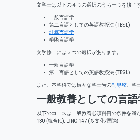
文学士は以下の４つの選択のうち一つを修了
一般言語学
第二言語としての英語教授法 (TESL)
計算言語学
学際言語学
文学修士には２つの選択があります。
一般言語学
第二言語としての英語教授法 (TESL)
また、本学科では様々な学士号の
副専攻
、学
一般教養としての言語
以下のコースは一般教養必須科目の条件を満たします：CHIN 1A/
130 (統合IC); LING 147 (多文化/国際)